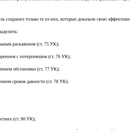
ль сохранил только те из них, которые доказали свою эффек­тивн
ству можно выделить:
деятельным раскаянием (ст. 75 УК);
римирением с потерпевшим (ст. 76 УК);
 изменением обстановки (ст. 77 УК);
течением сроков давности (ст. 78 УК);
тних (ст. 90 УК);