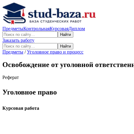
Предметы
Контрольная
Курсовая
Диплом
Найти
Заказать работу
Найти
Предметы
/
Уголовное право и процесс
Освобождение от уголовной ответствен
Реферат
Уголовное право
Курсовая работа