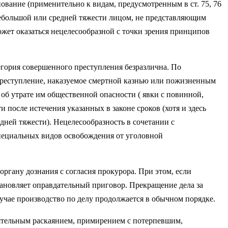
ование (применительно к видам, предусмотренным в ст. 75, 76
 небольшой или средней тяжести лицом, не представляющим
жет оказаться нецелесообраз­ной с точки зрения принципов
атегория совершенного преступления безразлична. По
 преступление, наказуемое смертной казнью или пожизненным
об утрате им общественной опас­ности ( явки с повинной,
после истечения указан­ных в законе сроков (хотя и здесь
дней тяжести). Нецелесообразность в сочетании с
специальных видов освобождения от уголовной
органу дознания с согласия прокурора. При этом, если
тановляет оправдательный приговор. Прекра­щение дела за
учае производство по делу продолжа­ется в обычном порядке.
еятельным раскаянием, примирением с потерпев­шим,