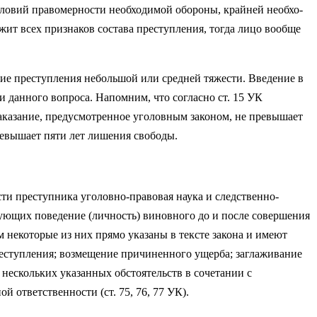
условий правомерности необходимой обороны, крайней необхо­
ит всех признаков состава преступления, тогда лицо вообще
ие преступления небольшой или средней тя­жести. Введение в
 данного вопроса. Напомним, что согласно ст. 15 УК
казание, предусмотренное уголов­ным законом, не превышает
 которые не превышает пяти лет лишения свободы.
ти преступника уголовно-правовая наука и следствен­но-
изующих поведение (личность) виновного до и после совершения
м некоторые из них прямо указаны в тексте закона и имеют
преступления; возмещение причиненного ущерба; заглаживание
 нескольких указанных обстоятельств в сочетании с
 от­ветственности (ст. 75, 76, 77 УК).