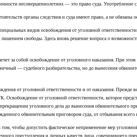
венности несовершеннолетних — это право суда. Употребление 
стоятельств органы следствия и суда имеют право, а не обязаны 
 специальных видов освобождения от уголовной ответственности
лишением свободы. Здесь вновь решение вопроса о возможности
лечет за собой освобождение от уголовного наказания. При это
нечный — судебного разбирательства, но до вынесения обвините
ждения от уголовной ответственности и от наказания. Прежде 
К. Освобождение от уголовной ответственности, которое предста
рекращении уголовного дела до вынесения обвинительного при­г
ж­денного обвинительным приговором суда, от отбывания всего и
том, чтобы допустить фактическое неприменение мер уголовной 
енного пре­ступления и личных качеств лица, совершившего пре