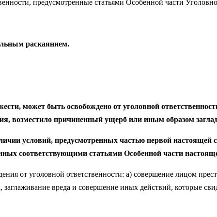
енности, предусмотренные статьями Особенной части Уголов
тельным раскаянием.
с­ти, может быть освобождено от уголовной ответственности
ия, возместило причи­ненный ущерб или иным образом заглад
личии условий, предусмотренных частью первой настоящей с
енных соответствующими ста­тьями Особенной части настояще
дения от уголовной ответственности: а) совершение лицом прес
, заглаживание вреда и совершение иных действий, которые сви