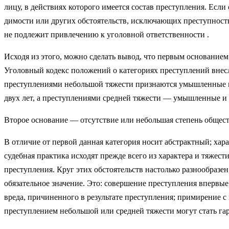
лицу, в действиях которого имеется состав преступления. Есл
димости или других обстоятельств, исключающих преступность
не подлежит привлечению к уголовной ответственности .
Исходя из этого, можно сделать вывод, что первым основанием
Уголовный кодекс положений о категориях преступлений внесло
преступлениями небольшой тяжести при­знаются умышленные и
двух лет, а преступлениями средней тяжести — умышле
Второе основание — отсутствие или небольшая степень общес
В отличие от первой данная категория носит абстрактный; хар
судебная практика исходят прежде всего из характера и тяжес
преступления. Круг этих обстоятельств настолько разнообразен
обязательное значение. Это: совер­шение преступления впервы
вреда, причиненного в результате преступления; примирение с
преступлением не­большой или средней тяжести могут стать гара