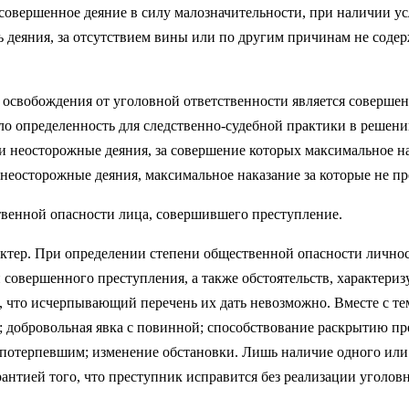
и совершенное деяние в силу малозначительности, при наличии 
 деяния, за отсутствием вины или по другим причинам не содерж
 освобождения от уголовной ответственности явля­ется совершен
 определенность для следственно-судеб­ной практики в решении
 неосторожные деяния, за совершение которых максимальное на
нные и неосторожные деяния, максимальное наказание за
твенной опасности лица, совершившего преступление.
актер. При определении степени общественной опасности личнос
ти совершенного преступления, а также обстоятельств, характер
, что исчерпывающий перечень их дать невоз­можно. Вместе с те
е; добровольная явка с повин­ной; способствование раскрытию 
 потерпевшим; из­менение обстановки. Лишь наличие одного или
нтией того, что преступник исправится без реализации уголовной