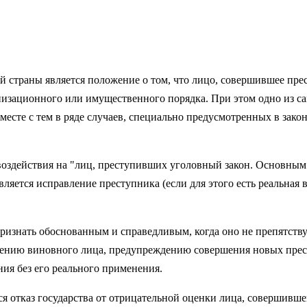
страны является положение о том, что лицо, совер­шившее прес
низационного или имущественного порядка. При этом одно из с
Вместе с тем в ряде случаев, специально предусмотренных в зак
оздействия на "лиц, престу­пивших уголовный закон. Основным
я­ется исправление преступника (если для этого есть реальная
изнать обоснованным и справедливым, когда оно не препятствуе
лению ви­новного лица, предупреждению совершения новых прест
казания без его реального применения.
 отказ государства от отрицательной оценки лица, совершив­ше