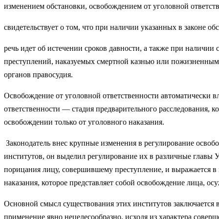
изменением обстановки, освобождением от уголовной ответст
свидетельствует о том, что при наличии указанных в законе об
речь идет об истечении сроков давности, а также при наличии
преступлений, наказуемых смертной казнью или пожизненным 
органов правосудия.
Освобождение от уголовной ответственности автомати­чески в
ответственности — стадия предварительного расследования, ко
освобождении только от уголовного наказания.
Законодатель внес крупные изменения в регулирование освобо
институтов, он выделил регулирование их в различные главы У
порицания лицу, совершившему преступление, и выражается в п
наказания, которое представляет собой освобождение лица, осу
Основной смысл существования этих институтов заключается в 
применение явно нецелесообразно, исходя из характера соверш