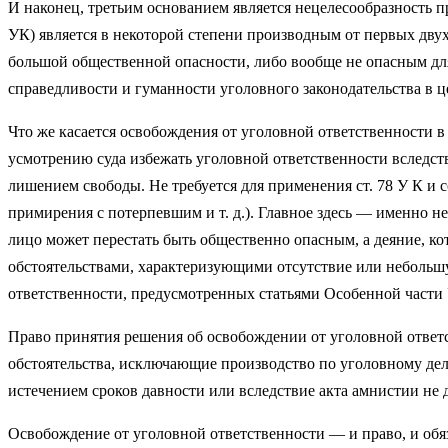
И наконец, третьим основанием является нецелесооб­разность 
УК) является в некоторой степени производ­ным от первых дву
большой общественной опасности, либо вообще не опасным для
справедливости и гуманности уголовного законодательства в ц
Что же касается освобождения от уголовной ответствен­ности в 
усмотрению суда избежать уголовной ответственности вследст
лишением свободы. Не требуется для приме­нения ст. 78 У К и
примирения с потерпевшим и т. д.). Главное здесь — именно не
лицо может перестать быть общественно опасным, а деяние, кот
обстоятельствами, харак­теризующими отсутствие или небольш
ответственности, предусмотрен­ных статьями Особенной части
Право принятия решения об освобождении от уголовной ответст
обстоятельства, исключающие производство по уголов­ному делу
истечением сроков давности или вследствие акта амнистии не д
Освобождение от уголовной ответственности — и право, и обяз