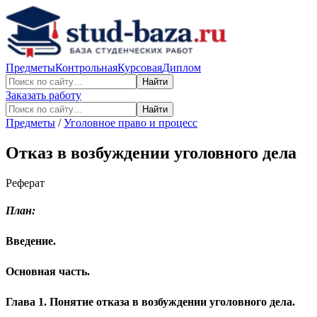
Предметы
Контрольная
Курсовая
Диплом
Найти
Заказать работу
Найти
Предметы
/
Уголовное право и процесс
Отказ в возбуждении уголовного дела
Реферат
План:
Введение.
Основная часть.
Глава 1. Понятие отказа в возбуждении уголовного дела.