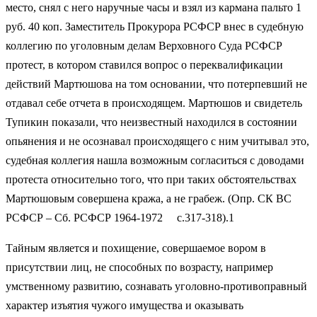
место, снял с него наручные часы и взял из кармана пальто 1
руб. 40 коп. Заместитель Прокурора РСФСР внес в судебную
коллегию по уголовным делам Верховного Суда РСФСР
протест, в котором ставился вопрос о переквалификации
действий Мартюшова на том основании, что потерпевший не
отдавал себе отчета в происходящем. Мартюшов и свидетель
Тупикин показали, что неизвестный находился в состоянии
опьянения и не осознавал происходящего с ним учитывал это,
судебная коллегия нашла возможным согласиться с доводами
протеста относительно того, что при таких обстоятельствах
Мартюшовым совершена кража, а не грабеж. (Опр. СК ВС
РСФСР – Сб. РСФСР 1964-1972 с.317-318).1
Тайным является и похищение, совершаемое вором в
присутствии лиц, не способных по возрасту, например
умственному развитию, сознавать уголовно-противоправный
характер изъятия чужого имущества и оказывать