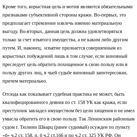
Кроме того, корыстная цель и мотив являются обязательными
признаками субъективной стороны кражи. Во-первых, это
предполагает стремление извлечь именно материальную
выгоду. Во-вторых, данная цель должна удовлетворяться
только за счет изъятого имущества, а не каким либо другим
путем. И, наконец, изъятие признается совершенным из
корыстных побуждений лишь в том случае, если виновный
преследует цель обратить похищенное в свою пользу или в
пользу других лиц, в чьей судьбе виновный заинтересован,
причем материально.
Отсюда как показывает судебная практика не может, быть
квалифицированного деяния по ст. 158 УК как кража, если
преступник завладел имуществом без цели хищения и не имел
умысла обратить его в свою пользу. Так Ленинским районным
судом г. Тюлини Шварц (ранее судимый) осужден по пункту
«б» ч.2 ст. 158, п. б ч.2 ст.166 и по ч.2 ст. 325 УК РФ. Он