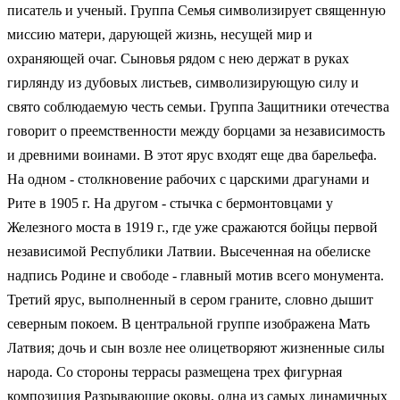
писатель и ученый. Группа Семья символизирует священную
миссию матери, дарующей жизнь, несущей мир и
охраняющей очаг. Сыновья рядом с нею держат в руках
гирлянду из дубовых листьев, символизирующую силу и
свято соблюдаемую честь семьи. Группа Защитники отечества
говорит о преемственности между борцами за независимость
и древними воинами. В этот ярус входят еще два барельефа.
На одном - столкновение рабочих с царскими драгунами и
Рите в 1905 г. На другом - стычка с бермонтовцами у
Железного моста в 1919 г., где уже сражаются бойцы первой
независимой Республики Латвии. Высеченная на обелиске
надпись Родине и свободе - главный мотив всего монумента.
Третий ярус, выполненный в сером граните, словно дышит
северным покоем. В центральной группе изображена Мать
Латвия; дочь и сын возле нее олицетворяют жизненные силы
народа. Со стороны террасы размещена трех фигурная
композиция Разрывающие оковы, одна из самых динамичных