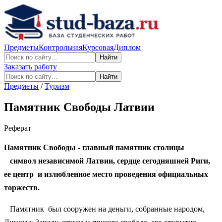
Предметы
Контрольная
Курсовая
Диплом
Найти
Заказать работу
Найти
Предметы
/
Туризм
Памятник Свободы Латвии
Реферат
Памятник Свободы - главный памятник столицы
символ независимой Латвии
, сердце сегодняшней Риги,
ее центр
и
излюбленное место проведения официальных
торжеств.
Памятник был сооружен на деньги, собранные народом,