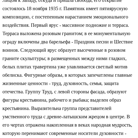
Лицом к Западу, откуда и пришла свобода, его открытие
состоялось 18 ноября 1935 г. Памятник имеет пятиярусную
композицию, с постепенным нарастанием эмоционального
воздействия. Первый ярус - массивное подножие и терраса.
Терраса выложена розовым гранитом; в ее монументальную
ограду включены два барельефа - Праздник песни и Шествие
воинов. Следующий ярус образует высеченные в розовом
граните скульптуры; в размещенных между ними гладких,
белых плитах травертина уже улавливается светлый мотив
обелиска. Фигурные образы, в которых запечатлены главные
жизненные ценности - труд, духовность, семья, защита
отечества. Группу Труд, с левой стороны фасада, образуют
фигуры крестьянина, рабочего и рыбака; выделен образ
крестьянина. Выразительна группа представителей
умственного труда с древне-латышским жрецом в центре. В
его чертах отражена накопленная в веках народная мудрость,
которую перенимают современные носители духовности -