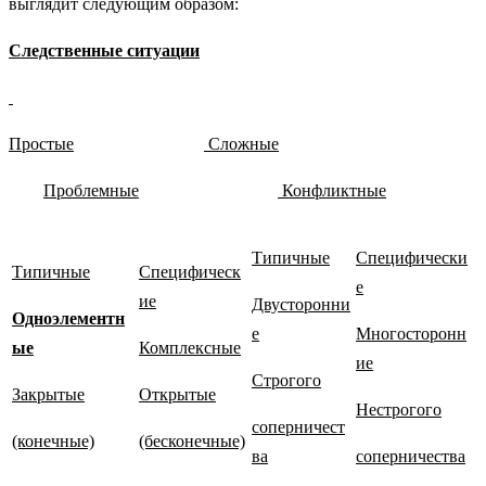
выглядит следующим образом:
Следственные ситуации
Простые
Сложные
Проблемные
Конфликтные
Типичные
Специфически
Типичные
Специфическ
е
ие
Двусторонни
Одноэлементн
е
Многосторонн
ые
Комплексные
ие
Строгого
Закрытые
Открытые
Нестрогого
соперничест
(конечные)
(бесконечные)
ва
соперничества