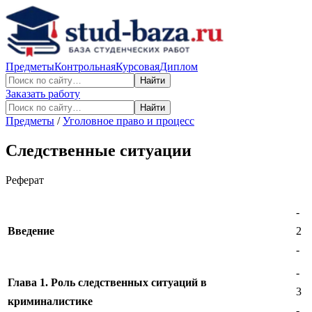
Предметы
Контрольная
Курсовая
Диплом
Найти
Заказать работу
Найти
Предметы
/
Уголовное право и процесс
Следственные ситуации
Реферат
-
Введение
2
-
-
Глава 1. Роль следственных ситуаций в
3
криминалистике
-