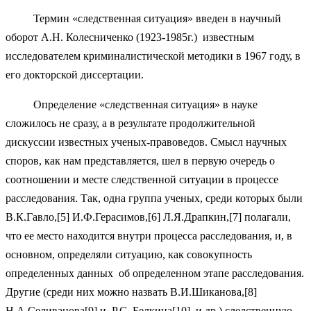
Термин «следственная ситуация» введен в научный
оборот А.Н. Колесниченко (1923-1985г.) известным
исследователем криминалистической методики в 1967 году, в
его докторской диссертации.
Определение «следственная ситуация» в науке
сложилось не сразу, а в результате продолжительной
дискуссии известных ученых-правоведов. Смысл научных
споров, как нам представляется, шел в первую очередь о
соотношении и месте следственной ситуации в процессе
расследования. Так, одна группа ученых, среди которых были
В.К.Гавло,[5] И.Ф.Герасимов,[6] Л.Я.Драпкин,[7] полагали,
что ее место находится внутри процесса расследования, и, в
основном, определяли ситуацию, как совокупность
определенных данных об определенном этапе расследования.
Другие (среди них можно назвать В.И.Шиканова,[8]
Н.А.Селиванова[9] и Р.С. Белкина[10] и др.) следственную