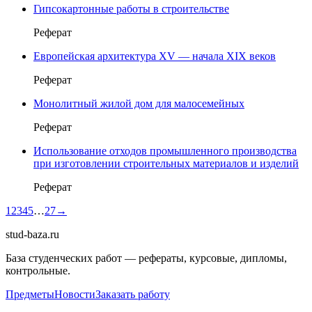
Гипсокартонные работы в строительстве
Реферат
Европейская архитектура XV — начала XIX веков
Реферат
Монолитный жилой дом для малосемейных
Реферат
Использование отходов промышленного производства
при изготовлении строительных материалов и изделий
Реферат
1
2
3
4
5
…
27
→
stud-baza.ru
База студенческих работ — рефераты, курсовые, дипломы,
контрольные.
Предметы
Новости
Заказать работу