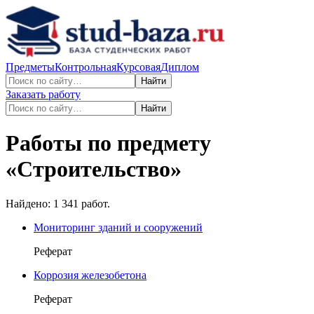
Предметы
Контрольная
Курсовая
Диплом
Найти
Заказать работу
Найти
Работы по предмету
«
Строительство
»
Найдено:
1 341
работ.
Мониторинг зданий и сооружений
Реферат
Коррозия железобетона
Реферат