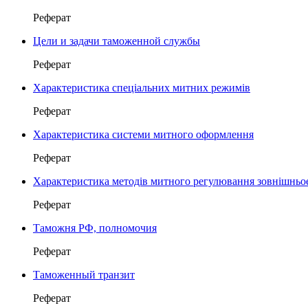
Реферат
Цели и задачи таможенной службы
Реферат
Характеристика спеціальних митних режимів
Реферат
Характеристика системи митного оформлення
Реферат
Характеристика методів митного регулювання зовнішньое
Реферат
Таможня РФ, полномочия
Реферат
Таможенный транзит
Реферат