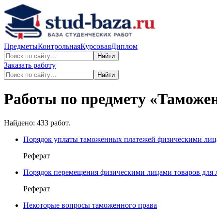
Предметы
Контрольная
Курсовая
Диплом
Найти
Заказать работу
Найти
Работы по предмету «
Таможен
Найдено:
433
работ.
Порядок уплаты таможенных платежей физическими ли
Реферат
Порядок перемещения физическими лицами товаров для 
Реферат
Некоторые вопросы таможенного права