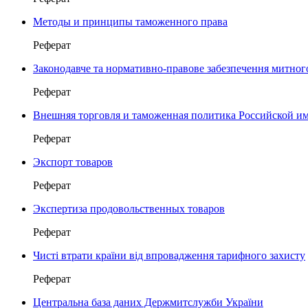
Методы и принципы таможенного права
Реферат
Законодавче та нормативно-правове забезпечення митног
Реферат
Внешняя торговля и таможенная политика Российской им
Реферат
Экспорт товаров
Реферат
Экспертиза продовольственных товаров
Реферат
Чисті втрати країни від впровадження тарифного захисту
Реферат
Центральна база даних Держмитслужби України