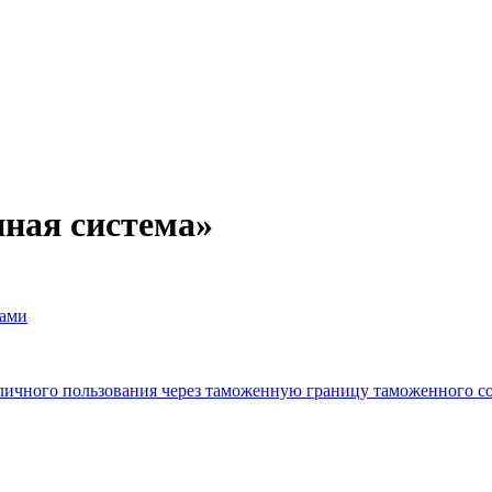
ная система
»
цами
личного пользования через таможенную границу таможенного с