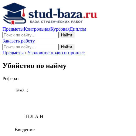
Предметы
Контрольная
Курсовая
Диплом
Найти
Заказать работу
Найти
Предметы
/
Уголовное право и процесс
Убийство по найму
Реферат
Тема :
П Л А Н
Введение