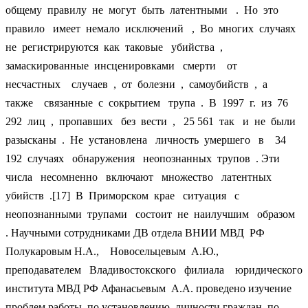
общему правилу не могут быть латентными . Но это
правило имеет немало исключений , Во многих случаях
не регистрируются как таковые убийства ,
замаскированные инсценировками смерти от
несчастных случаев , от болезни , самоубийств , а
также связанные с сокрытием трупа . В 1997 г. из 76
292 лиц , пропавших без вести , 25 561 так и не были
разысканы . Не установлена личность умершего в 34
192 случаях обнаружения неопознанных трупов . Эти
числа несомненно включают множество латентных
убийств .[17] В Приморском крае ситуация с
неопознанными трупами состоит не наилучшим образом
. Научными сотрудниками ДВ отдела ВНИИ МВД РФ
Полукаровым Н.А., Новосельцевым А.Ю.,
преподавателем Владивостокского филиала юридического
института МВД РФ Афанасьевым А.А. проведено изучение
проблем работы по установлению личности граждан по