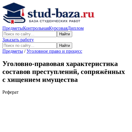
Предметы
Контрольная
Курсовая
Диплом
Найти
Заказать работу
Найти
Предметы
/
Уголовное право и процесс
Уголовно-правовая характеристика
составов преступлений, сопряжённых
с хищением имущества
Реферат