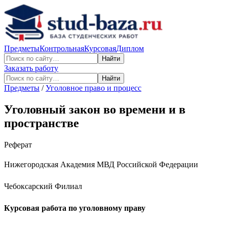
Предметы
Контрольная
Курсовая
Диплом
Найти
Заказать работу
Найти
Предметы
/
Уголовное право и процесс
Уголовный закон во времени и в
пространстве
Реферат
Нижегородская Академия МВД Российской Федерации
Чебоксарский Филиал
Курсовая работа по уголовному праву