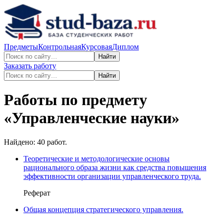
Предметы
Контрольная
Курсовая
Диплом
Найти
Заказать работу
Найти
Работы по предмету
«
Управленческие науки
»
Найдено:
40
работ.
Теоретические и методологические основы
рационального образа жизни как средства повышения
эффективности организации управленческого труда.
Реферат
Общая концепция стратегического управления.