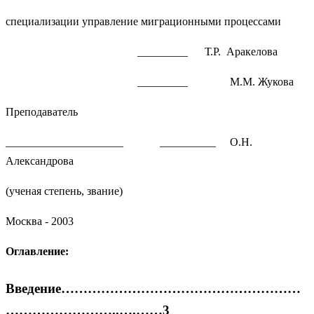
специализации управление миграционными процессами
_________ Т.Р. Аракелова
_________ М.М. Жукова
Преподаватель
_____________________ __________ О.Н.
Александрова
(ученая степень, звание)
Москва - 2003
Оглавление:
Введение………………………………………………
……………………..….……3