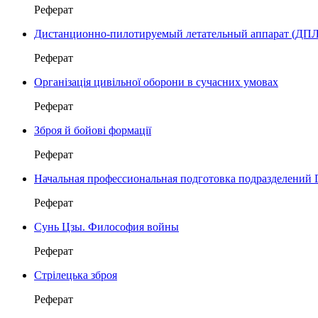
Реферат
Дистанционно-пилотируемый летательный аппарат (ДПЛ
Реферат
Організація цивільної оборони в сучасних умовах
Реферат
Зброя й бойові формації
Реферат
Начальная профессиональная подготовка подразделений
Реферат
Сунь Цзы. Философия войны
Реферат
Стрілецька зброя
Реферат