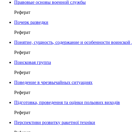
Правовые основы военной службы
Реферат
Почерк разведки
Реферат
Понятие, сущность, содержание и особенности воинско
Реферат
Поисковая группа
Реферат
Поведение в чрезвычайных ситуациях
Реферат
Підготовка, проведення та оцінки польових виходів
Реферат
Перспективи розвитку ракетної техніки