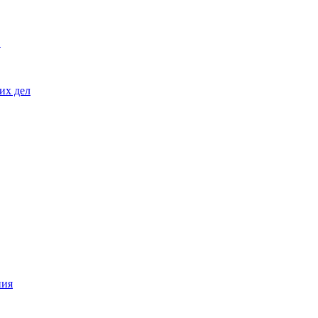
Ф
их дел
ния