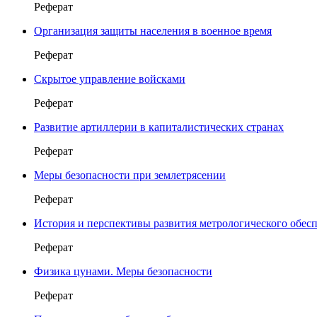
Реферат
Организация защиты населения в военное время
Реферат
Скрытое управление войсками
Реферат
Развитие артиллерии в капиталистических странах
Реферат
Меры безопасности при землетрясении
Реферат
История и перспективы развития метрологического обес
Реферат
Физика цунами. Меры безопасности
Реферат