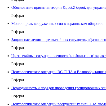
Обоснование принятия теории &quot;Z&quot; для управл
Реферат
Место и роль вооруженных сил в израильском обществе
Реферат
Защита населения в чрезвычайных ситуациях, обусловле
Реферат
Чрезвычайные ситуации военного (конфликтного) характ
Реферат
Психологические операции ВС США и Великобритании 
Реферат
Периодичность и порядок проведения тренировочных за
Реферат
Психологические операции вооруженных сил США проти