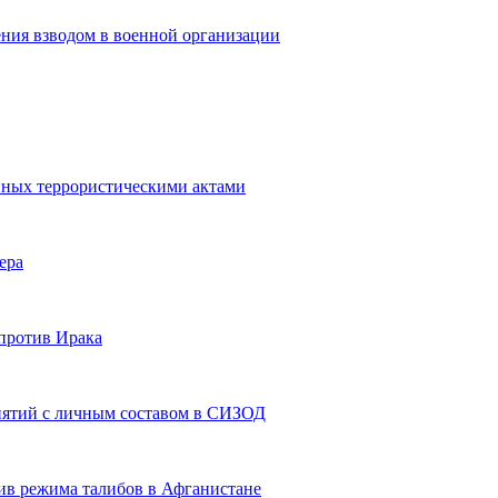
ения взводом в военной организации
нных террористическими актами
ера
против Ирака
нятий с личным составом в СИЗОД
в режима талибов в Афганистане