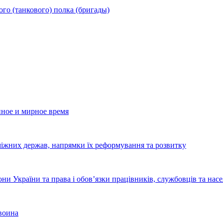
го (танкового) полка (бригады)
ное и мирное время
уміжних держав, напрямки їх реформування та розвитку
они України та права і обов’язки працівників, службовців та нас
воина