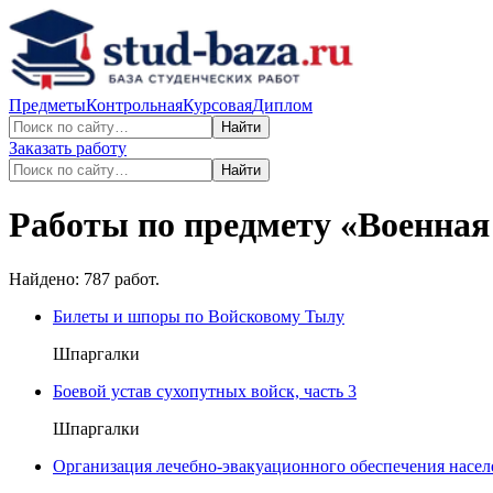
Предметы
Контрольная
Курсовая
Диплом
Найти
Заказать работу
Найти
Работы по предмету «
Военная
Найдено:
787
работ.
Билеты и шпоры по Войсковому Тылу
Шпаргалки
Боевой устав сухопутных войск, часть 3
Шпаргалки
Организация лечебно-эвакуационного обеспечения насе