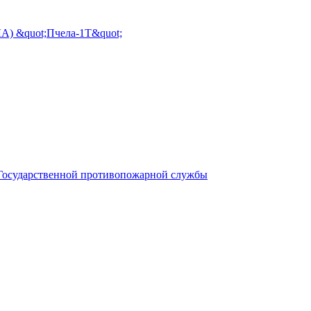
А) &quot;Пчела-1Т&quot;
 Государственной противопожарной службы