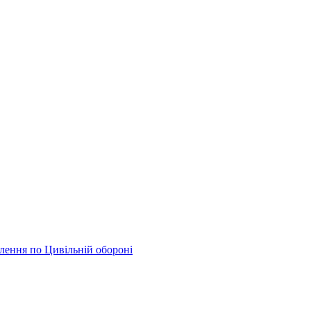
елення по Цивільній обороні