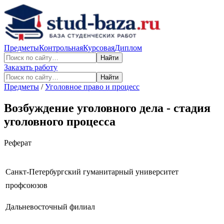
Предметы
Контрольная
Курсовая
Диплом
Найти
Заказать работу
Найти
Предметы
/
Уголовное право и процесс
Возбуждение уголовного дела - стадия
уголовного процесса
Реферат
Санкт-Петербургский гуманитарный университет
профсоюзов
Дальневосточный филиал