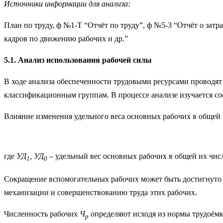
Источники информации для анализа:
План по труду, ф №1-Т “Отчёт по труду”, ф №5-3 “Отчёт о затр
кадров по движению рабочих и др.”
5.1. Анализ использования рабочей силы
В ходе анализа обеспеченности трудовыми ресурсами проводя
классификационным группам. В процессе анализе изучается с
Влияние изменения удельного веса основных рабочих в общей
где
УД
, УД
– удельный вес основных рабочих в общей их числ
1
0
Сокращение вспомогательных рабочих может быть достигнуто 
механизации и совершенствованию труда этих рабочих.
Численность рабочих
Ч
определяют исходя из нормы трудоёмк
р