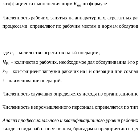
коэффициента выполнения норм
К
по формуле
nn
Численность рабочих, занятых на аппаратурных, агрегатных р
процессами, определяют по рабочим местам и нормам обслужи
где
n
– количество агрегатов на i-й операции;
i
Ч
– количество рабочих, необходимое для обслуживания i-го р
Pi
k
– коэффициент загрузки рабочих на i-й операции при совпа
Зi
i
– наименование операций.
Численность служащих определяется исходя из организационн
Численность непромышленного персонала определяется по ти
Анализ профессионального и квалификационного уровня
рабочих
каждого вида работ по участкам, бригадам и предприятию в ц