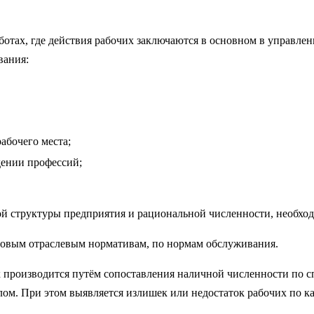
аботах, где действия рабочих заключаются в основном в управ
вания:
абочего места;
дении профессий;
ой структуры предприятия и рациональной численности, необхо
повым отраслевым нормативам, по нормам обслуживания.
 производится путём сопоставления наличной численности по с
елом. При этом выявляется излишек или недостаток рабочих по к