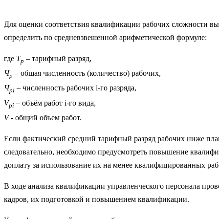
Для оценки соответствия квалификации рабочих сложности вып
определить по средневзвешенной арифметической формуле:
где
Т
– тарифный разряд,
р
Ч
– общая численность (количество) рабочих,
p
Ч
– численность рабочих i-го разряда,
pi
V
– объём работ i-го вида,
рi
V
- общий объем работ.
Если фактический средний тарифный разряд рабочих ниже план
следовательно, необходимо предусмотреть повышение квалифик
доплату за использование их на менее квалифицированных раб
В ходе анализа квалификации управленческого персонала пров
кадров, их подготовкой и повышением квалификации.