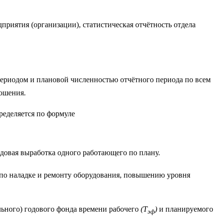
дприятия (организации), статистическая отчётность отдела
периодом и плановой численностью отчётного периода по всем
ошения.
ределяется по формуле
довая выработка одного работающего по плану.
 по наладке и ремонту оборудования, повышению уровня
ьного) годового фонда времени рабочего
(Т
)
и планируемого
эф