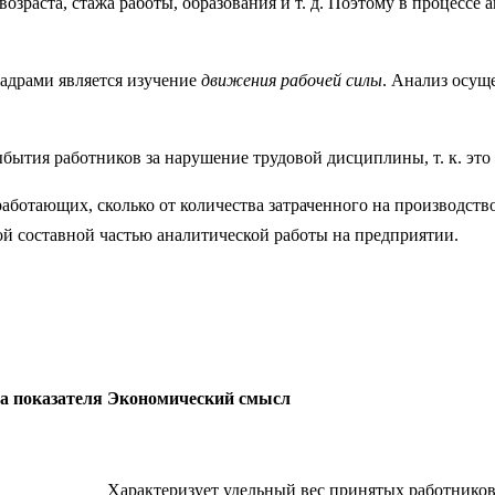
раста, стажа работы, образования и т. д. Поэтому в процессе а
адрами является изучение
движения рабочей силы
. Анализ осущ
бытия работников за нарушение трудовой дисциплины, т. к. эт
аботающих, сколько от количества затраченного на производство
й составной частью аналитической работы на предприятии.
а показателя
Экономический смысл
Характеризует удельный вес принятых работников