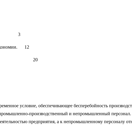
лой. 3
 экономии. 12
ы. 20
менное условие, обеспечивающее бесперебойность производст
ь на промышленно-производственный и непромышленный персона
деятельностью предприятия, а к непромышленному персоналу от