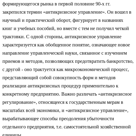
формирующегося рынка в пер­вой половине 90-х гг.
закрепился термин «антикризисное управление». Он вошел в
научный и практический оборот, фигурирует в названиях
книг и учебных пособий, но вместе с тем не получил четкой
трактовки. С одной стороны, антикризисное управление
характеризуется как обобщен­ное понятие, означающее новое
направление управленческой науки, свя­занное с изучением
приемов и методов, позволяющих предотвратить бан­кротство,
с другой - оно трактуется как микроэкономический процесс,
представляющий собой совокупность форм и методов
реализации анти­кризисных процедур применительно к
конкретному предприятию. Важно различать «антикризисное
регулирование», относящееся к государствен­ным мерам в
масштабах всей экономики, и «антикризисное управление»,
вырабатывающее способы преодоления убыточности
отдельного пред­приятия, т.е. самостоятельной хозяйственной
единицы.