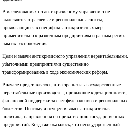
В исследованиях по антикризисному управлению не
выделяются от­раслевые и региональные аспекты,
проявляющиеся в специфике антикри­зисных мер
применительно к различным предприятиям и разным регио­
нам их расположения.
Цели и задачи антикризисного управления нерентабельными,
убыточ­ными предприятиями существенно
трансформировались в ходе экономи­ческих реформ.
Вначале представлялось, что корень зла - государственные
нерента­бельные производства, привыкшие к дотационности,
финансовой под­держке за счет федерального и региональных
бюджетов. Поэтому и осу­ществлялась антикризисная
политика, направленная на приватизацию го­сударственных
предприятий. Когда же оказалось, что негосударственный