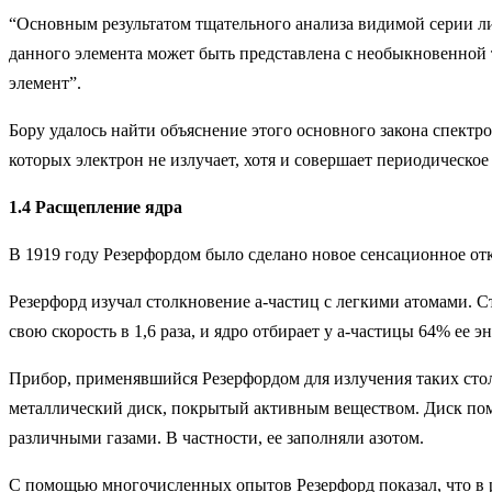
“Основным результатом тщательного анализа видимой серии лин
данного элемента может быть представлена с необыкновенной то
элемент”.
Бору удалось найти объяснение этого основного закона спектр
которых электрон не излучает, хотя и совершает периодическо
1.4 Расщепление ядра
В 1919 году Резерфордом было сделано новое сенсационное отк
Резерфорд изучал столкновение a-частиц с легкими атомами. С
свою скорость в 1,6 раза, и ядро отбирает у a-частицы 64% ее э
Прибор, применявшийся Резерфордом для излучения таких стол
металлический диск, покрытый активным веществом. Диск поме
различными газами. В частности, ее заполняли азотом.
С помощью многочисленных опытов Резерфорд показал, что в р