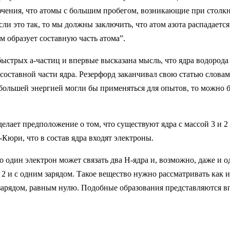
ключения, что атомы с большим пробегом, возникающие при столкно
Если это так, то мы должны заключить, что атом азота распадае
 образует составную часть атома”.
быстрых a-частиц и впервые высказана мысль, что ядра водорода
оставной части ядра. Резерфорд заканчивал свою статью словами
большей энергией могли бы применяться для опытов, то можно 
елает предположение о том, что существуют ядра с массой 3 и 2 
Кюри, что в состав ядра входят электроны.
о один электрон может связать два Н-ядра и, возможно, даже и 
 2 и с одним зарядом. Такое вещество нужно рассматривать как 
зарядом, равным нулю. Подобные образования представляются в