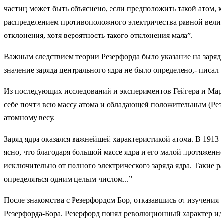
частиц может быть объяснено, если предположить такой атом, 
распределением противоположного электричества равной велич
отклонения, хотя вероятность такого отклонения мала”.
Важным следствием теории Резерфорда было указание на заряд
значение заряда центрального ядра не было определено,- писал 
Из последующих исследований и экспериментов Гейгера и Мард
себе почти всю массу атома и обладающей положительным (Рез
атомному весу.
Заряд ядра оказался важнейшей характеристикой атома. В 1913 
ясно, что благодаря большой массе ядра и его малой протяжен
исключительно от полного электрического заряда ядра. Такие 
определяться одним целым числом...”
После знакомства с Резерфордом Бор, отказавшись от изучения 
Резерфорда-Бора. Резерфорд понял революционный характер иде