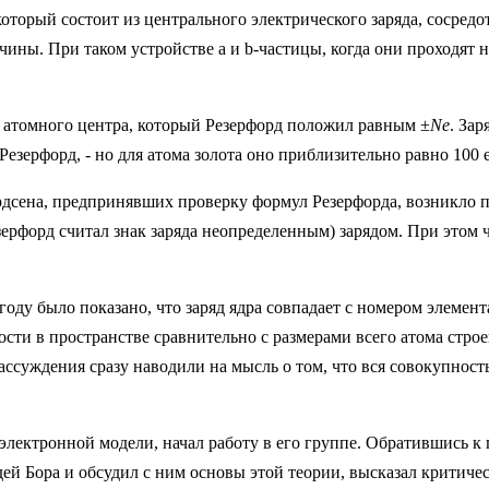
который состоит из центрального электрического заряда, сосре
ины. При таком устройстве a и b-частицы, когда они проходят 
 атомного центра, который Резерфорд положил равным ±
Ne
. За
Резерфорд, - но для атома золота оно приблизительно равно 100 
сена, предпринявших проверку формул Резерфорда, возникло пр
ерфорд считал знак заряда неопределенным) зарядом. При этом
году было показано, что заряд ядра совпадает с номером элемент
ности в пространстве сравнительно с размерами всего атома стр
рассуждения сразу наводили на мысль о том, что вся совокупнос
электронной модели, начал работу в его группе. Обратившись к 
й Бора и обсудил с ним основы этой теории, высказал критичес