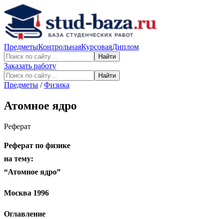
Предметы
Контрольная
Курсовая
Диплом
Найти
Заказать работу
Найти
Предметы
/
Физика
Атомное ядро
Реферат
Реферат по физике
на тему:
“Атомное ядро”
Москва 1996
Оглавление