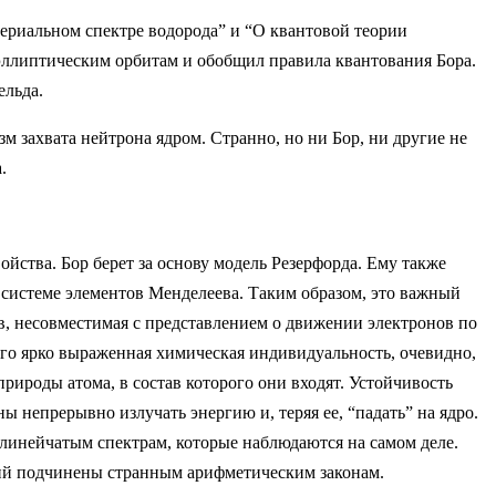
ериальном спектре водорода” и “О квантовой теории
о эллиптическим орбитам и обобщил правила квантования Бора.
ельда.
м захвата нейтрона ядром. Странно, но ни Бор, ни другие не
.
ойства. Бор берет за основу модель Резерфорда. Ему также
ой системе элементов Менделеева. Таким образом, это важный
, несовместимая с представлением о движении электронов по
его ярко выраженная химическая индивидуальность, очевидно,
 природы атома, в состав которого они входят. Устойчивость
 непрерывно излучать энергию и, теряя ее, “падать” на ядро.
 линейчатым спектрам, которые наблюдаются на самом деле.
рий подчинены странным арифметическим законам.