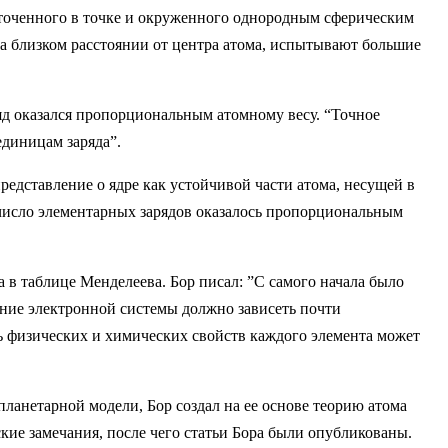
доточенного в точке и окруженного однородным сферическим
на близком расстоянии от центра атома, испытывают большие
ряд оказался пропорциональным атомному весу. “Точное
единицам заряда”.
едставление о ядре как устойчивой части атома, несущей в
 число элементарных зарядов оказалось пропорциональным
а в таблице Менделеева. Бор писал: ”С самого начала было
оение электронной системы должно зависеть почти
ть физических и химических свойств каждого элемента может
планетарной модели, Бор создал на ее основе теорию атома
кие замечания, после чего статьи Бора были опубликованы.