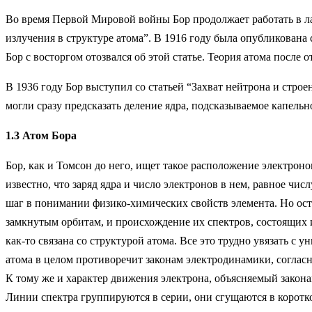
Во время Первой Мировой войны Бор продолжает работать в ла
излучения в структуре атома”. В 1916 году была опубликована
Бор с восторгом отозвался об этой статье. Теория атома после
В 1936 году Бор выступил со статьей “Захват нейтрона и строе
могли сразу предсказать деление ядра, подсказываемое капельно
1.3 Атом Бора
Бор, как и Томсон до него, ищет такое расположение электроно
известно, что заряд ядра и число электронов в нем, равное чи
шаг в понимании физико-химических свойств элемента. Но ост
замкнутым орбитам, и происхождение их спектров, состоящих 
как-то связана со структурой атома. Все это трудно увязать с у
атома в целом противоречит законам электродинамики, согласн
К тому же и характер движения электрона, объясняемый закон
Линии спектра группируются в серии, они сгущаются в корот