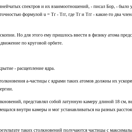
ейчатых спектров и их взаимоотношений, - писал Бор, - было у
чностью формулой u = Tґ - Tґґ, где Tґ и Tґґ - какие-то два чл
оскопии. Но для этого ему пришлось ввести в физику атома пред
е движение по круговой орбите.
рытие - расщепление ядра.
толкновения a-частицы с ядрами таких атомов должны их ускорят
нергии.
кновений, представлял собой латунную камеру длиной 18 см, в
щался внутри камеры и мог устанавливаться на разных расстоян
езультате таких столкновений получаются частицы с максималь