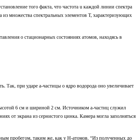
становление того факта, что частота u каждой линии спектра
ена из множества спектральных элементов Т, характеризующих
ставления о стационарных состояниях атомов, находясь в
ь. Так, при ударе a-частицы о ядро водорода оно увеличивает
ысотой 6 см и шириной 2 см. Источником a-частиц служил
иях от экрана из сернистого цинка. Камера могла заполняться
ным пробегом, таким же, как у Н-атомов. “Из полученных до