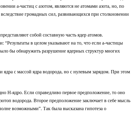
вении a-частиц с азотом, являются не атомами азота, но, по
тся вследствие громадных сил, развивающихся при столкновении
 представляют собой составную часть ядер атомов.
: “Результаты в целом указывают на то, что если a-частицы
было бы обнаружить разрушение ядерных структур многих
и ядра с массой ядра водорода, но с нулевым зарядом. При этом
одно Н-ядро. Если справедливо первое предположение, то оно
изотоп водорода. Второе предположение заключает в себе мысль
полне возможными”. Так была высказана гипотеза о