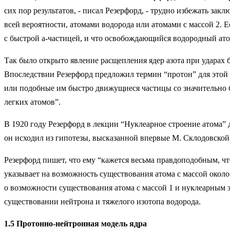
сих пор результатов, - писал Резерфорд, - трудно избежать за
всей вероятности, атомами водорода или атомами с массой 2. 
с быстрой a-частицей, и что освобождающийся водородный атом
Так было открыто явление расщепления ядер азота при ударах 
Впоследствии Резерфорд предложил термин “протон” для этой с
или подобные им быстро движущиеся частицы со значительно 
легких атомов”.
В 1920 году Резерфорд в лекции “Нуклеарное строение атома” д
он исходил из гипотезы, высказанной впервые М. Склодовской-
Резерфорд пишет, что ему “кажется весьма правдоподобным, чт
указывает на возможность существования атома с массой около
о возможности существования атома с массой 1 и нуклеарным 
существовании нейтрона и тяжелого изотопа водорода.
1.5 Протонно-нейтронная модель ядра