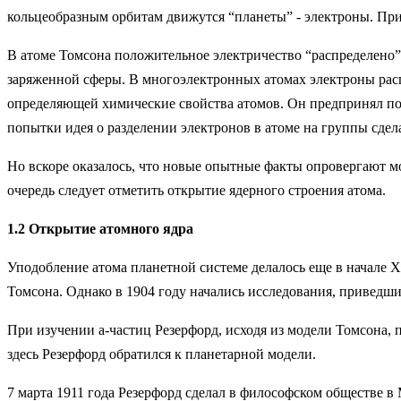
кольцеобразным орбитам движутся “планеты” - электроны. Пр
В атоме Томсона положительное электричество “распределено”
заряженной сферы. В многоэлектронных атомах электроны ра
определяющей химические свойства атомов. Он предпринял поп
попытки идея о разделении электронов в атоме на группы сде
Но вскоре оказалось, что новые опытные факты опровергают м
очередь следует отметить открытие ядерного строения атома.
1.2 Открытие атомного ядра
Уподобление атома планетной системе делалось еще в начале X
Томсона. Однако в 1904 году начались исследования, приведш
При изучении a-частиц Резерфорд, исходя из модели Томсона, 
здесь Резерфорд обратился к планетарной модели.
7 марта 1911 года Резерфорд сделал в философском обществе в 