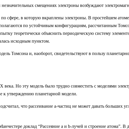
и незначительных смещениях электроны возбуждают электромаг
 по сфере, в которую вкраплены электроны. В простейшем атоме
сполагаются по устойчивым конфигурациям, рассчитанным Томс
ытку теоретически объяснить периодическую систему элементов
лалась исходным пунктом.
одель Томсона и, наоборот, свидетельствуют в пользу планетар
X века. Но эту модель было трудно совместить с моделями элект
ие к утверждению планетарной модели.
подсчитал, что рассеивание a-частиц не может давать больших у
Манчестере доклад “Рассеяние a и b-лучей и строение атома”. В 