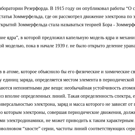
боратории Резерфорда. В 1915 году он опубликовал работы “О с
 статья Зоммерфельда, где он рассмотрел движение электрона п
 открытий Зоммерфельда стала называться теорией Бора - Зоммерф
ние ядра”, в которой предложил капельную модель ядра и механиз
й моделью, пока в начале 1939 г. не было открыто деление урана
в в атоме, которое объяснило бы его физические и химические св
слу единиц заряда, определяется местом элемента в периодическ
аются непонятными две вещи: необычайная устойчивость атомов
из вполне определенных линий. Такая определенность спектра, 
ниверсальностью электрона, заряд и масса которого не зависят от
о которым электроны, совершая периодические движения, должны
ами электродинамики, не может приводить к таким характерным
коволновом “хвосте” серии, частоты линий соответствующих се