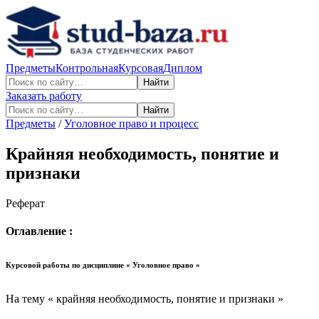
Предметы
Контрольная
Курсовая
Диплом
Найти
Заказать работу
Найти
Предметы
/
Уголовное право и процесс
Крайняя необходимость, понятие и
признаки
Реферат
Оглавление :
Курсовой работы по дисциплине « Уголовное право »
На тему « крайняя необходимость, понятие и признаки »