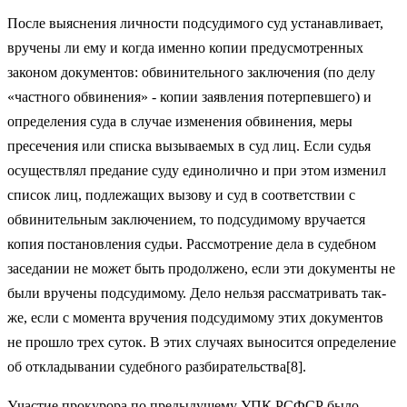
После выяснения личности подсудимого суд устана­вливает,
вручены ли ему и когда именно копии преду­смотренных
законом документов: обвинительного за­ключения (по делу
«частного обвинения» - копии за­явления потерпевшего) и
определения суда в случае из­менения обвинения, меры
пресечения или списка вызы­ваемых в суд лиц. Если судья
осуществлял предание суду единолично и при этом изменил
список лиц, подлежа­щих вызову и суд в соответствии с
обвинительным за­ключением, то подсудимому вручается
копия постано­вления судьи. Рассмотрение дела в судебном
заседании не может быть продолжено, если эти документы не
были вручены подсудимому. Дело нельзя рассматривать так­
же, если с момента вручения подсудимому этих докумен­тов
не прошло трех суток. В этих случаях выносится определение
об откладывании судебного разбирательства[8].
Участие прокурора по предыдущему УПК РСФСР было