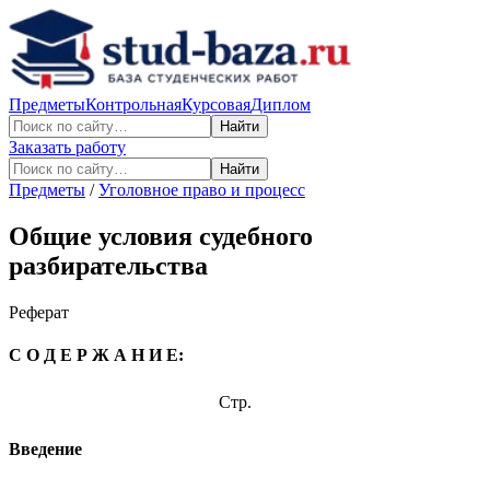
Предметы
Контрольная
Курсовая
Диплом
Найти
Заказать работу
Найти
Предметы
/
Уголовное право и процесс
Общие условия судебного
разбирательства
Реферат
С О Д Е Р Ж А Н И Е:
Стр.
Введение