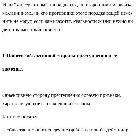
И ни “кон­сер­ва­то­ры”, ни ра­ди­ка­лы, ни сто­рон­ни­ки мар­ксиз­
ма-ле­ни­низ­ма, ни его про­тив­ни­ки это­го по­ряд­ка ве­щей из­ме­
нить не мо­гут, ес­ли да­же за­хо­тят. Ре­аль­но­сти жиз­ни нуж­но ви­
деть та­ки­ми, ка­кие они есть.
I. Понятие объективной стороны преступления и ее
значение.
Объективную сторону преступления образую признаки,
характеризующие его с внешней стороны.
К ним относятся:
 общественно опасное деяние (действие или бездействие);