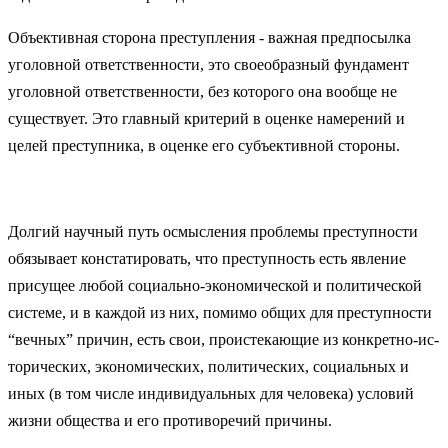
Объективная сторона преступления - важная предпосылка
уголовной ответственности, это своеобразный фундамент
уголовной ответственности, без которого она вообще не
существует. Это главный критерий в оценке намерений и
целей преступника, в оценке его субъективной стороны.
Дол­гий на­уч­ный путь ос­мыс­ле­ния про­бле­мы пре­ступ­но­сти
обя­зы­ва­ет кон­ста­ти­ро­вать, что пре­ступ­ность есть яв­ле­ние
при­су­щее лю­бой со­ци­аль­но-эко­но­ми­че­ской и по­ли­ти­че­ской
сис­те­ме, и в ка­ж­дой из них, по­ми­мо об­щих для пре­ступ­но­сти
“веч­ных” при­чин, есть свои, про­ис­те­каю­щие из кон­крет­но-ис­
то­ри­че­ских, эко­но­ми­че­ских, по­ли­ти­че­ских, со­ци­аль­ных и
иных (в том чис­ле ин­ди­ви­ду­аль­ных для че­ло­ве­ка) ус­ло­вий
жиз­ни об­ще­ст­ва и его про­ти­во­ре­чий при­чи­ны.