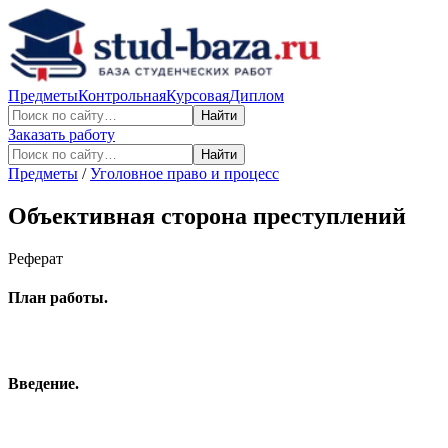
Предметы
Контрольная
Курсовая
Диплом
Найти
Заказать работу
Найти
Предметы
/
Уголовное право и процесс
Объективная сторона преступлений
Реферат
План работы.
Введение.