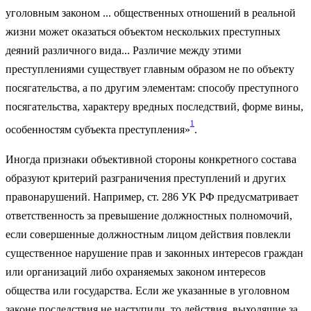
уголовным зако­ном ... общественных отношений в реальной
жизни может ока­заться объектом нескольких преступных
деяний различного вида... Различие между этими
преступлениями существует глав­ным образом не по объекту
посягательства, а по другим элемен­там: способу преступного
посягательства, характеру вредных пос­ледствий, форме вины,
1
особенностям субъекта преступления»
.
Иногда признаки объективной стороны конкретного состава
образуют критерий разграничения преступлений и других
право­нарушений. Например, ст. 286 УК РФ предусматривает
ответст­венность за превышение должностных полномочий,
если совер­шенные должностным лицом действия повлекли
существенное нарушение прав и законных интересов граждан
или организаций либо охраняемых законом интересов
общества или государства. Если же указанные в уголовном
законе последствия не наступили, то действия, выходящие за