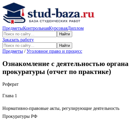
Предметы
Контрольная
Курсовая
Диплом
Найти
Заказать работу
Найти
Предметы
/
Уголовное право и процесс
Ознакомление с деятельностью органа
прокуратуры (отчет по практике)
Реферат
Глава 1
Нормативно-правовые акты, регулирующие деятельность
Прокуратуры РФ