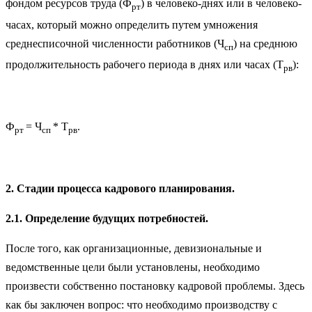
фондом ресурсов труда (Ф
) в человеко-днях или в человеко-
рт
часах, который можно определить путем умножения
среднесписочной численности работников (Ч
) на среднюю
сп
продолжительность рабочего периода в днях или часах (Т
):
рв
Ф
= Ч
* Т
.
рт
сп
рв
2. Стадии процесса кадрового планирования.
2.1. Определение будущих потребностей.
После того, как организационные, девизиональные и
ведомственные цели были установлены, необходимо
произвести собственно постановку кадровой проблемы. Здесь
как бы заключен вопрос: что необходимо производству с