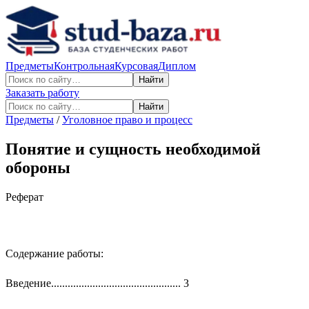
Предметы
Контрольная
Курсовая
Диплом
Найти
Заказать работу
Найти
Предметы
/
Уголовное право и процесс
Понятие и сущность необходимой
обороны
Реферат
Содержание работы:
Введение............................................... 3