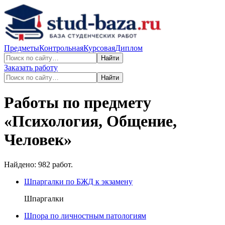
Предметы
Контрольная
Курсовая
Диплом
Найти
Заказать работу
Найти
Работы по предмету
«
Психология, Общение,
Человек
»
Найдено:
982
работ.
Шпаргалки по БЖД к экзамену
Шпаргалки
Шпора по личностным патологиям