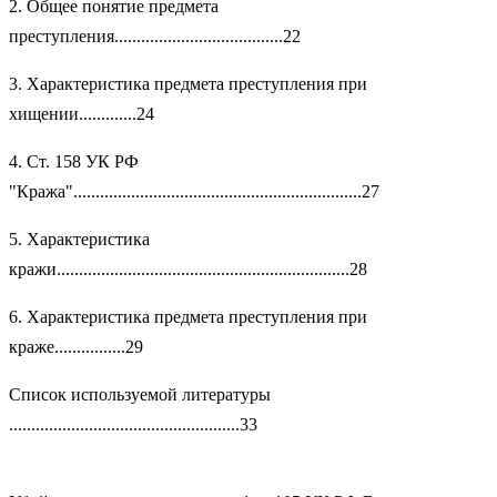
2. Общее понятие предмета
преступления......................................22
3. Характеристика предмета преступления при
хищении.............24
4. Ст. 158 УК РФ
"Кража".................................................................27
5. Характеристика
кражи..................................................................28
6. Характеристика предмета преступления при
краже................29
Список используемой литературы
....................................................33