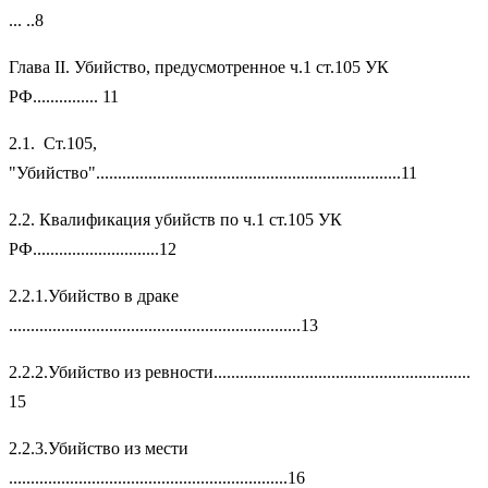
... ..8
Глава II. Убийство, предусмотренное ч.1 ст.105 УК
РФ............... 11
2.1. Ст.105,
"Убийство"......................................................................11
2.2. Квалификация убийств по ч.1 ст.105 УК
РФ.............................12
2.2.1.Убийство в драке
...................................................................13
2.2.2.Убийство из ревности...........................................................
15
2.2.3.Убийство из мести
................................................................16