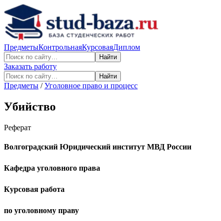
Предметы
Контрольная
Курсовая
Диплом
Найти
Заказать работу
Найти
Предметы
/
Уголовное право и процесс
Убийство
Реферат
Волгоградский Юридический институт МВД России
Кафедра уголовного права
Курсовая работа
по уголовному праву