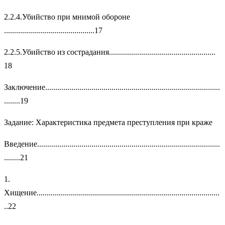
2.2.4.Убийство при мнимой обороне
.............................................17
2.2.5.Убийство из сострадания.....................................................
18
Заключение.......................................................................................
........19
Задание: Характеристика предмета преступления при краже
Введение...........................................................................................
........21
1.
Хищение...........................................................................................
..22