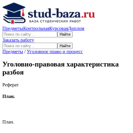
Предметы
Контрольная
Курсовая
Диплом
Найти
Заказать работу
Найти
Предметы
/
Уголовное право и процесс
Уголовно-правовая характеристика
разбоя
Реферат
План.
План.