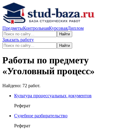
Предметы
Контрольная
Курсовая
Диплом
Найти
Заказать работу
Найти
Работы по предмету
«
Уголовный процесс
»
Найдено:
72
работ.
Культура процессуальных документов
Реферат
Судебное разбирательство
Реферат