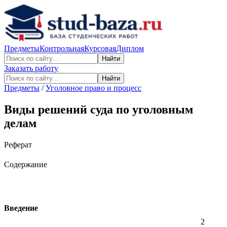
Предметы
Контрольная
Курсовая
Диплом
Найти
Заказать работу
Найти
Предметы
/
Уголовное право и процесс
Виды решений суда по уголовным
делам
Реферат
Содержание
Введение
2