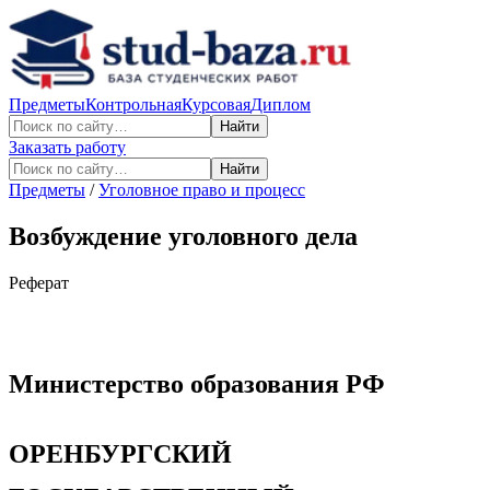
Предметы
Контрольная
Курсовая
Диплом
Найти
Заказать работу
Найти
Предметы
/
Уголовное право и процесс
Возбуждение уголовного дела
Реферат
Министерство образования РФ
ОРЕНБУРГСКИЙ