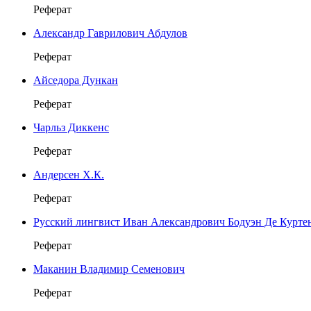
Реферат
Александр Гаврилович Абдулов
Реферат
Айседора Дункан
Реферат
Чарльз Диккенс
Реферат
Андерсен Х.К.
Реферат
Русский лингвист Иван Александрович Бодуэн Де Курте
Реферат
Маканин Владимир Семенович
Реферат