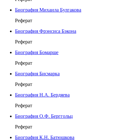
Биография Михаила Булгакова
Реферат
Биография Фрэнсиса Бэкона
Реферат
Биография Бомарше
Реферат
Биография Бисмарка
Реферат
Биография Н.А. Бердяева
Реферат
Биография О.Ф. Берггольц
Реферат
Биография К.Н. Батюшкова