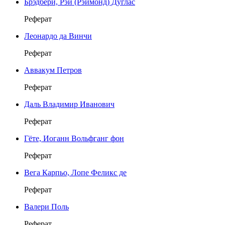
Брэдбери, Рэй (Рэймонд) Дуглас
Реферат
Леонардо да Винчи
Реферат
Аввакум Петров
Реферат
Даль Владимир Иванович
Реферат
Гёте, Иоганн Вольфганг фон
Реферат
Вега Карпьо, Лопе Феликс де
Реферат
Валери Поль
Реферат