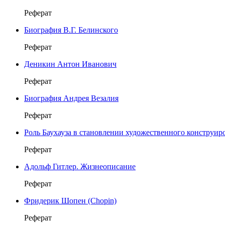
Реферат
Биография В.Г. Белинского
Реферат
Деникин Антон Иванович
Реферат
Биография Андрея Везалия
Реферат
Роль Баухауза в становлении художественного конструир
Реферат
Адольф Гитлер. Жизнеописание
Реферат
Фридерик Шопен (Chopin)
Реферат