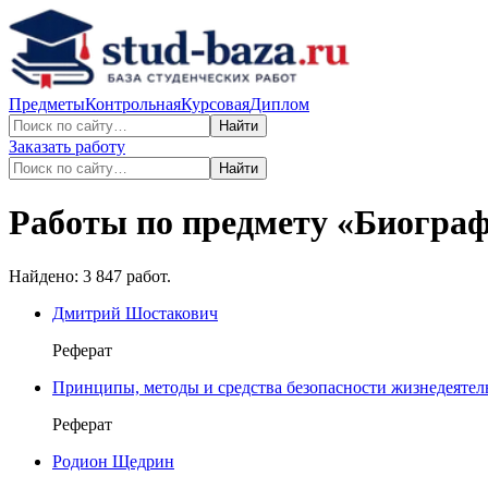
Предметы
Контрольная
Курсовая
Диплом
Найти
Заказать работу
Найти
Работы по предмету «
Биогра
Найдено:
3 847
работ.
Дмитрий Шостакович
Реферат
Принципы, методы и средства безопасности жизнедеятел
Реферат
Родион Щедрин