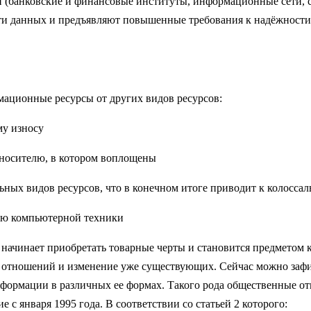
и (банковские и финансовые институты, информационные сети, 
сти данных и предъявляют повышенные требования к надёжност
мационные ресурсы от других видов ресурсов:
му износу
 носителю, в котором воплощены
льных видов ресурсов, что в конечном итоге приводит к колосса
щью компьютерной техники
начинает приобретать товарные черты и становится предметом
 отношений и изменение уже существующих. Сейчас можно заф
информации в различных ее формах. Такого рода общественные 
с января 1995 года. В соответствии со статьей 2 которого: