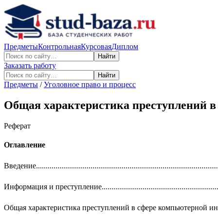
Предметы
Контрольная
Курсовая
Диплом
Найти
Заказать работу
Найти
Предметы
/
Уголовное право и процесс
Общая характеристика преступлений 
Реферат
Оглавление
Введение.............................................................................................
Информация и преступление.............................................................
Общая характеристика преступлений в сфере компьютерной и