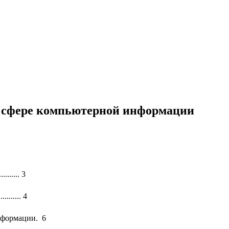
в сфере компьютерной информации
.......... 3
......... 4
нформации. 6