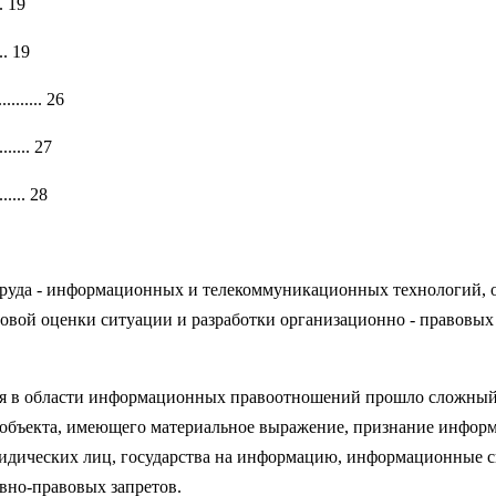
... 19
... 19
....... 26
....... 27
....... 28
 труда - информационных и телекоммуникационных технологий,
вой оценки ситуации и разработки организационно - правовых
я в области информационных правоотношений прошло сложный п
объекта, имеющего материальное выражение, признание информа
идических лиц, государства на информацию, информационные си
вно-правовых запретов.