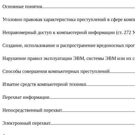
Основные понятия.............................................................................
Уголовно правовая характеристика преступлений в сфере компьютерной информации..
Неправомерный доступ к компьютерной информации (ст. 272 УК
Создание, использование и распространение вредоносных программ для ЭВМ (ст. 27
Нарушение правил эксплуатации ЭВМ, системы ЭВМ или их сет
Способы совершения компьютерных преступлений........................
Изъятие средств компьютерной техники.........................................
Перехват информации......................................................................
Непосредственный перехват............................................................
Электронный перехват.....................................................................