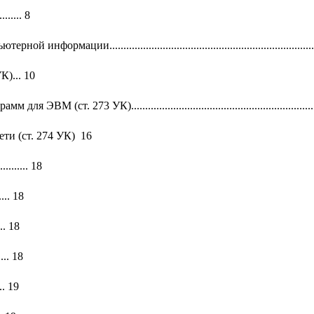
........ 8
..................................................................................
)... 10
3 УК)............................................................................
и (ст. 274 УК) 16
....... 18
... 18
... 18
.... 18
... 19