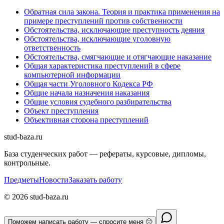
Обратная сила закона. Теория и практика применения на
примере преступлений против собственности
Обстоятельства, исключающие преступность деяния
Обстоятельства, исключающие уголовную
ответственность
Обстоятельства, смягчающие и отягчающие наказание
Общая характеристика преступлений в сфере
компьютерной информации
Общая части Уголовного Кодекса РФ
Общие начала назначения наказания
Общие условия судебного разбирательства
Объект преступления
Объективная сторона преступлений
stud-baza.ru
База студенческих работ — рефераты, курсовые, дипломы,
контрольные.
Предметы
Новости
Заказать работу
©
2026
stud-baza.ru
Поможем написать работу — спросите меня 🙂