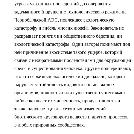
угрозы указанных последствий до соверше­ния
задуманного (нарушение технологического режима на
Чернобыль­ской АЭС, повлекшее экологическую
катастрофу и гибель многих лю­дей). Законодатель не
раскрывает понятия ни общественного бедствия, ни
экологической катастрофы. Одни авторы понимают под
ней причине­ние экосистеме такого ущерба, который
связан с необратимыми послед­ствиями для окружающей
среды и существования человека. Другие под­черкивают,
что это серьезный экологический дисбаланс, который
нару­шает устойчивость видового состава живых
организмов, полностью или существенно уничтожает
либо сокращает их численность, продуктив­ность, а
также нарушает циклы сезонных изменений
биотического кру­говорота веществ и других процессов
в любых природных сообществах.