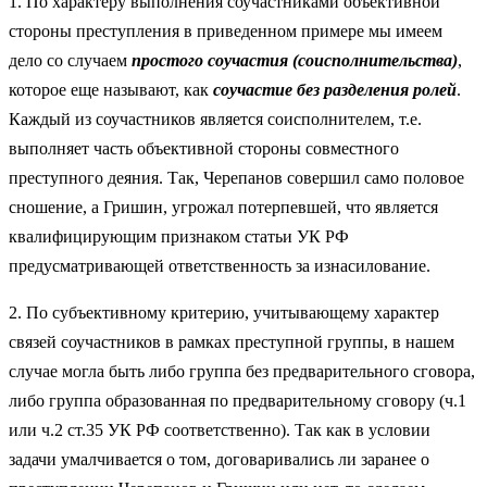
1. По характеру выполнения соучастниками объективной
стороны преступления в приведенном примере мы имеем
дело со случаем
простого соучастия
(
соисполнительства)
,
которое еще называют, как
соучастие без разделения ролей
.
Каждый из соучастников является соисполнителем, т.е.
выполняет часть объективной стороны совместного
преступного деяния. Так, Черепанов совершил само половое
сношение, а Гришин, угрожал потерпевшей, что является
квалифицирующим признаком статьи УК РФ
предусматривающей ответственность за изнасилование.
2. По субъективному критерию, учитывающему характер
связей соучастников в рамках преступной группы, в нашем
случае могла быть либо группа без предварительного сговора,
либо группа образованная по предварительному сговору (ч.1
или ч.2 ст.35 УК РФ соответственно). Так как в условии
задачи умалчивается о том, договаривались ли заранее о