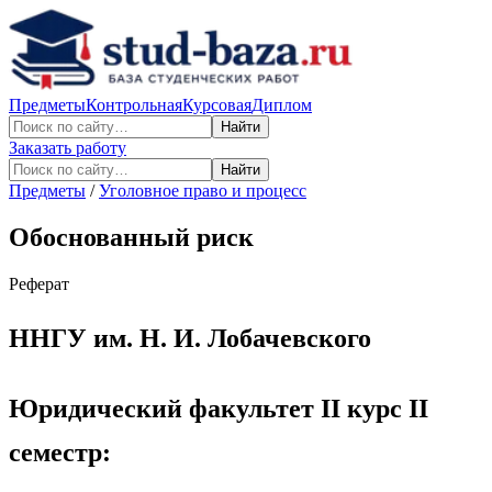
Предметы
Контрольная
Курсовая
Диплом
Найти
Заказать работу
Найти
Предметы
/
Уголовное право и процесс
Обоснованный риск
Реферат
ННГУ им. Н. И. Лобачевского
Юридический факультет II курс II
семестр: