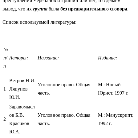
преступлении Черепанов и Гришин или нет, то сделаем
вывод, что их
группа
была
без предварительного сговора
.
Список используемой литературы:
№
п/
Авторы:
Название:
Издание:
п
Ветров Н.И.
Уголовное право. Общая
М.: Новый
1
Ляпунов
часть.
Юрист, 1997 г.
Ю.И.
Здравомысл
ов Б.В.
Уголовное право. Общая
М.: Манускрипт,
2
Красиков
часть.
1992 г.
Ю.А.