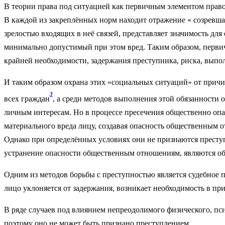
В теории права под ситуацией как первичным элементом прав
В каждой из закреплённых норм находит отражение « созревшая
зрелостью входящих в неё связей, представляет значимость для
минимально допустимый при этом вред. Таким образом, перви
крайней необходимости, задержания преступника, риска, выпол
И таким образом охрана этих «социальных ситуаций» от прич
3
всех граждан
, а среди методов выполнения этой обязанности
личным интересам. Но в процессе пресечения общественно оп
материального вреда лицу, создавая опасность общественным
Однако при определённых условиях они не признаются преступл
устранение опасности общественным отношениям, являются об
Одним из методов борьбы с преступностью является судебное 
лицо уклоняется от задержания, возникает необходимость в пр
В ряде случаев под влиянием непреодолимого физического, пс
поэтому оно не может быть признано преступлением.