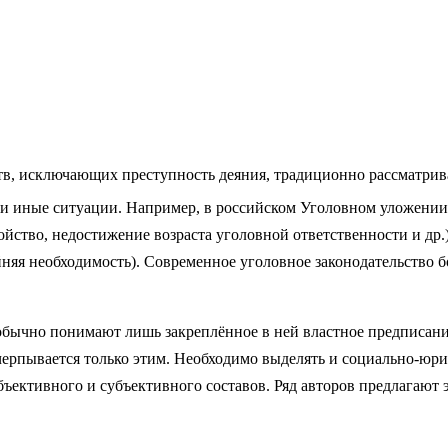
ств, исключающих преступность деяния, традиционно рассматрив
 и иные ситуации. Например, в российском Уголовном уложении 
йство, недостижение возраста уголовной ответственности и др
йняя необходимость). Современное уголовное законодательство 
обычно понимают лишь закреплённое в ней властное предписани
черпывается только этим. Необходимо выделять и социально-юрид
бъективного и субъективного составов. Ряд авторов предлагают