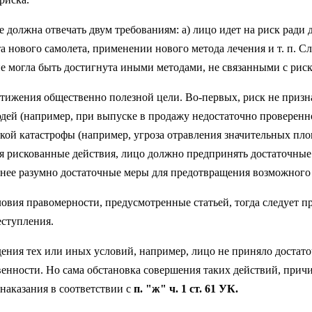
ке должна отвечать двум требованиям: а) лицо идет на риск ради
 нового самолета, применении нового метода лечения и т. п. Сл
не могла быть достигнута иными методами, не связанными с риск
тижения общественно полезной цели. Во-первых, риск не призна
ей (например, при выпуске в продажу недостаточно проверенног
ой катастрофы (например, угроза отравления значительных пло
шая рискованные действия, лицо должно предпринять достаточны
 менее разумно достаточные меры для предотвращения возможног
ловия правомерности, предусмотренные статьей, тогда следует п
еступления.
ения тех или иных условий, например, лицо не приняло достато
венности. Но сама обстановка совершения таких действий, при
наказания в соответствии с
п. "ж" ч. 1 ст. 61 УК.