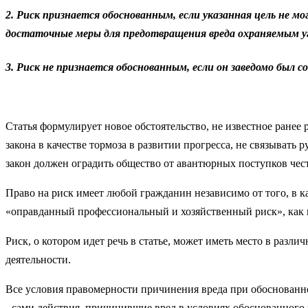
2. Риск признается обоснованным, если указанная цель не м
достаточные меры для предотвращения вреда охраняемым у
3. Риск не признается обоснованным, если он заведомо был 
Статья формулирует новое обстоятельство, не известное ранее
закона в качестве тормоза в развитии прогресса, не связывать
закон должен оградить общество от авантюрных поступков че
Право на риск имеет любой гражданин независимо от того, в к
«оправданный профессиональный и хозяйственный риск», как в
Риск, о котором идет речь в статье, может иметь место в разл
деятельности.
Все условия правомерности причинения вреда при обоснованном
- сами действия, причинившие вред в условиях обоснованного 