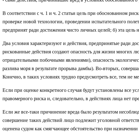
В соответствии с ч. 1 и ч. 2 статьи цель при обоснованном рис
проверке новой технологии, проведении испытательного полета
предпринят ради достижения чисто личных целей; б) эта цель 
Два условия характеризуют и действия, предпринятые ради дос
рискованные действия создают опасность для жизни многих люд
отрицательными побочными явлениями), опасность экологическ
разлива моря в результате прорыва дамбы). Во-вторых, совер
Конечно, в таких условиях трудно предусмотреть все, тем не
Если при оценке конкретного случая будут установлены все ус
правомерного риска и, следовательно, в действиях лица нет пр
Если же все-таки причинение вреда было результатом несоблюд
совершение таких действий лицо подлежит уголовной ответст
оценена судом как смягчающее обстоятельство при назначении 