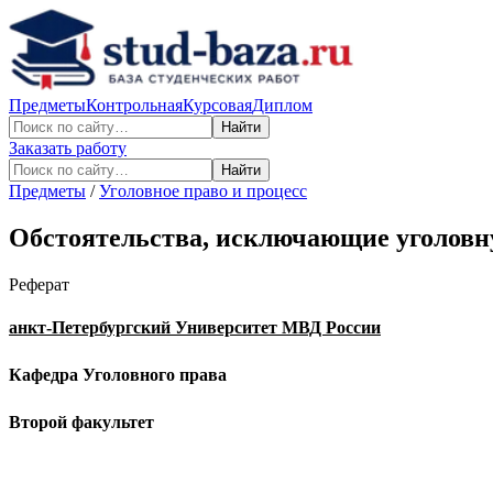
Предметы
Контрольная
Курсовая
Диплом
Найти
Заказать работу
Найти
Предметы
/
Уголовное право и процесс
Обстоятельства, исключающие уголовн
Реферат
анкт-Петербургский Университет МВД России
Кафедра Уголовного права
Второй факультет