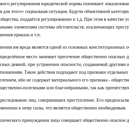
ового регулирования юридической нормы понимают локализован
 для этого» социальная ситуация. Будучи объективной категори
 общества, поддаётся регулированию и т.д. При этом в качестве
чными элементами системы обстоятельств, исключающих престу
нения приказа и т.п.
инения им вреда является одной из основных конституционных о
 определённое место занимает пресечение общественно опасных
асных деяний, при устранении опасности, создаваемой другими
 отношениям. Такие действия подпадают под признаки отдельны
ением, ибо не содержат материального его признака - обществе
щественно-полезными или благообразными, так как препятству
преследование лиц, совершивших преступление. Его предпосылкой
именении к нему силы, что является общественно необходимым.
ихического принуждения лицо совершает общественно опасное де