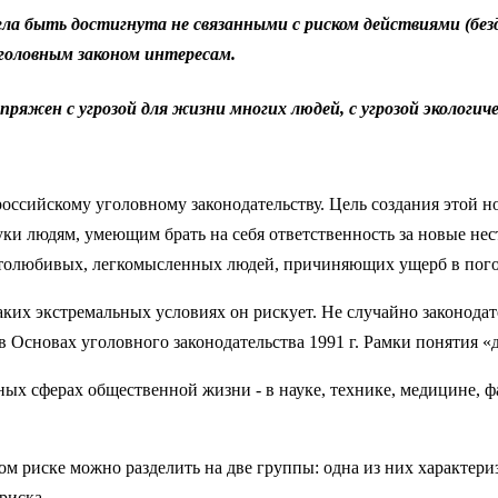
огла быть достигнута не связанными с риском действиями (без
головным законом интересам.
сопряжен с угрозой для жизни многих людей, с угрозой эколог
 российскому уголовному законодательству. Цель создания этой 
 руки людям, умеющим брать на себя ответственность за новые н
столюбивых, легкомысленных людей, причиняющих ущерб в пого
аких экстремальных условиях он рискует. Не случайно законодат
 Основах уголовного законодательства 1991 г. Рамки понятия 
ичных сферах общественной жизни - в науке, технике, медицине, 
 риске можно разделить на две группы: одна из них характеризу
риска.