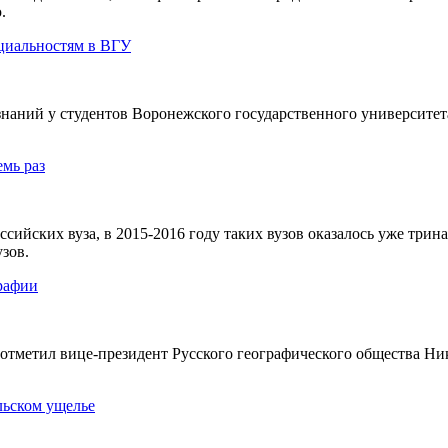
.
циальностям в ВГУ
наний у студентов Воронежского государственного университета
емь раз
ссийских вуза, в 2015-2016 году таких вузов оказалось уже три
зов.
графии
 отметил вице-президент Русского географического общества Н
льском ущелье