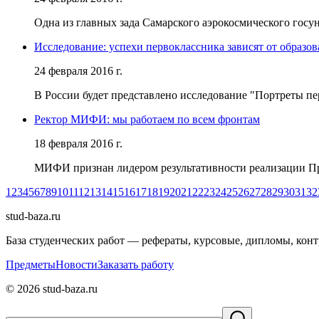
Одна из главных зада Самарского аэрокосмического госун
Исследование: успехи первоклассника зависят от образо
24 февраля 2016 г.
В России будет представлено исследование "Портреты пе
Ректор МИФИ: мы работаем по всем фронтам
18 февраля 2016 г.
МИФИ признан лидером результативности реализации Пр
1
2
3
4
5
6
7
8
9
10
11
12
13
14
15
16
17
18
19
20
21
22
23
24
25
26
27
28
29
30
31
32
stud-baza.ru
База студенческих работ — рефераты, курсовые, дипломы, кон
Предметы
Новости
Заказать работу
©
2026
stud-baza.ru