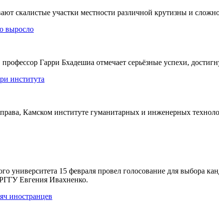
вают скалистые участки местности различной крутизны и сложно
о выросло
офессор Гарри Бхадешиа отмечает серьёзные успехи, достигнут
три института
и права, Камском институте гуманитарных и инженерных техно
го университета 15 февраля провел голосование для выбора кан
 РГГУ Евгения Ивахненко.
сяч иностранцев