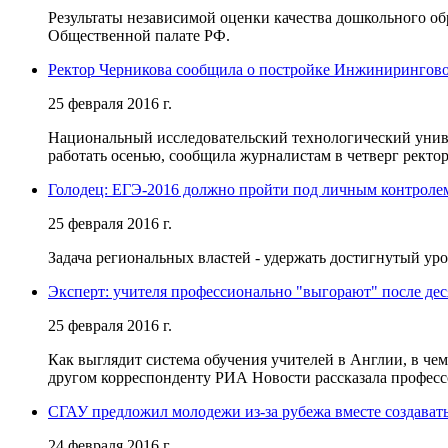
Результаты независимой оценки качества дошкольного о
Общественной палате РФ.
Ректор Черникова сообщила о постройке Инжиниринго
25 февраля 2016 г.
Национальный исследовательский технологический унив
работать осенью, сообщила журналистам в четверг рек
Голодец: ЕГЭ-2016 должно пройти под личным контролем
25 февраля 2016 г.
Задача региональных властей - удержать достигнутый уро
Эксперт: учителя профессионально "выгорают" после дес
25 февраля 2016 г.
Как выглядит система обучения учителей в Англии, в че
другом корреспонденту РИА Новости рассказала професс
СГАУ предложил молодежи из-за рубежа вместе создават
24 февраля 2016 г.