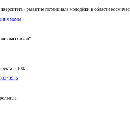
иверситета - развитие потенциала молодёжи в области космическ
вания мамы
рвоклассников".
оекта 5-100.
33
34
35
36
трольные.