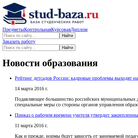
Предметы
Контрольная
Курсовая
Диплом
Найти
Заказать работу
Найти
Новости образования
Рейтинг детсадов России: кадровые проблемы выходят н
14 марта 2016 г.
Подавляющее большинство российских муниципальных дет
специальные меры со стороны органов управления образ
Приказ о рабочем времени учителя утвердит закрепленн
11 марта 2016 г.
Как и прежде, нормы будут зависеть от занимаемой педа