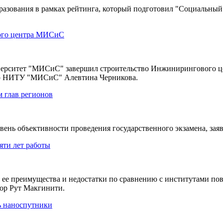
бразования в рамках рейтинга, который подготовил "Социальный
вого центра МИСиС
ерситет "МИСиС" завершил строительство Инжинирингового це
тор НИТУ "МИСиС" Алевтина Черникова.
 глав регионов
вень объективности проведения государственного экзамена, зая
яти лет работы
м ее преимущества и недостатки по сравнению с институтами п
ор Рут Макгинити.
ь наноспутники